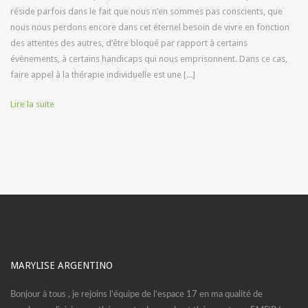
réside parfois dans le fait que nous n’en sommes pas conscients, que
nous nous perdons encore dans cet éternel besoin de vivre en fonction
des attentes des autres, d’être bloqué par rapport à certains
évènements, à certains handicaps qui nous emprisonnent. Dans ce cas,
faire appel à la thérapie individuelle est une [...]
Lire la suite
MARYLISE ARGENTINO
Bonjour à tous , je rejoins l’équipe de l’espace 17 en ma qualité de