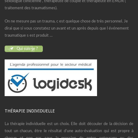
sexologue clinicienne , thérapeute de couple et thérapeute en EMDR (
traitement des traumatismes).
On ne mesure pas un trauma, c est quelque chose de très personnel. Je
dirai que si vous constatez un avant et un après depuis que l événement
traumatique s est produit …
Qui suis-je ?
THÉRAPIE INDIVIDUELLE
La thérapie individuelle est un choix. Elle doit découler de la décision de
tout un chacun, être le résultat d’une auto-évaluation qui est propre à