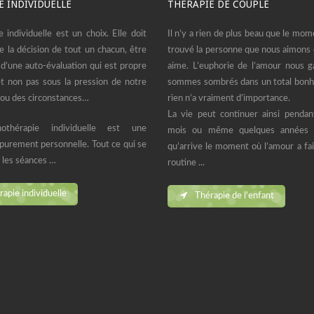
E INDIVIDUELLE
THÉRAPIE DE COUPLE
e individuelle est un choix. Elle doit
Il n’y a rien de plus beau que le mom
e la décision de tout un chacun, être
trouvé la personne que nous aimons 
t d’une auto-évaluation qui est propre
aime. L’euphorie de l’amour nous g
t non pas sous la pression de notre
sommes sombrés dans un total bonhe
ou des circonstances…
rien n’a vraiment d’importance.
La vie peut continuer ainsi pendan
othérapie individuelle est une
mois ou même quelques années j
urement personnelle. Tout ce qui se
qu’arrive le moment où l’amour a fait
 les séances …
routine ...
apie individuelle
Thérapie de l'enfant