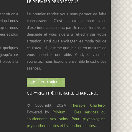
LE PREMIER RENDEZ-VOUS
ent où on a
Le premier rendez-vous nous permet de faire
et qui nous
connaissance. C’est l’occasion pour vous
agne, nous
d’exprimer ce qui ne va pas. Je recueillerai votre
ur et plus
demande et vous aiderai à réfléchir sur votre
situation, ainsi qu’à envisager les modalités de
t quelques
ce travail, si j’estime que je suis en mesure de
usqu’à ce
vous apporter une aide. Ainsi, si vous le
 place à la
souhaitez, nous fixerons ensemble le cadre des
séances.
Lire la suite…
COPYRIGHT ©THERAPIE CHARLEROI
© Copyright 2024
Thérapie Charleroi
.
Powered by
Privium – Des services qui
soutiennent vos soins. Pour psychologues,
psychotherapeutes et hypnotherapeutes.
.