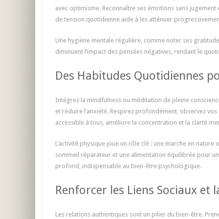
avec optimisme. Reconnaître ses émotions sans jugement est
de tension quotidienne aide à les atténuer progressivement
Une hygiène mentale régulière, comme noter ses gratitudes 
diminuent l’impact des pensées négatives, rendant le quotid
Des Habitudes Quotidiennes po
Intégrez la mindfulness ou méditation de pleine conscience
et réduire l’anxiété. Respirez profondément, observez vos s
accessible à tous, améliore la concentration et la clarté me
L’activité physique joue un rôle clé : une marche en natur
sommeil réparateur et une alimentation équilibrée pour un 
profond, indispensable au bien-être psychologique.
Renforcer les Liens Sociaux et 
Les relations authentiques sont un pilier du bien-être. Pr