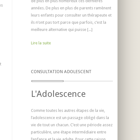
de plus en plus nombreux ces dernières
es
années. De plus en plus de parents ramènent
leurs enfants pour consulter un thérapeute et
ils n’ont pas tort parce que parfois, c’est la
meilleure alternative qui puisse [...]
Lire la suite
t
CONSULTATION ADOLESCENT
L'Adolescence
Comme toutes les autres étapes de la vie,
l’adolescence est un passage obligé dans la
vie de tout un chacun. C’est une période assez
particulière, une étape intermédiaire entre
l’enfance et la vie adulte. Pour cette raison,