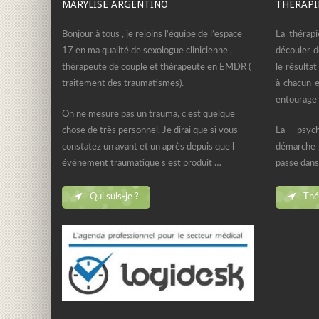
MARYLISE ARGENTINO
THÉRAPI
Bonjour à tous , je rejoins l’équipe de l’espace
La thérapi
17 en ma qualité de sexologue clinicienne ,
découler d
thérapeute de couple et thérapeute en EMDR (
le résulta
traitement des traumatismes).
à chacun e
entourage 
On ne mesure pas un trauma, c est quelque
chose de très personnel. Je dirai que si vous
La psych
constatez un avant et un après depuis que l
démarche p
événement traumatique s est produit …
passe dans
Qui suis-je ?
Thér