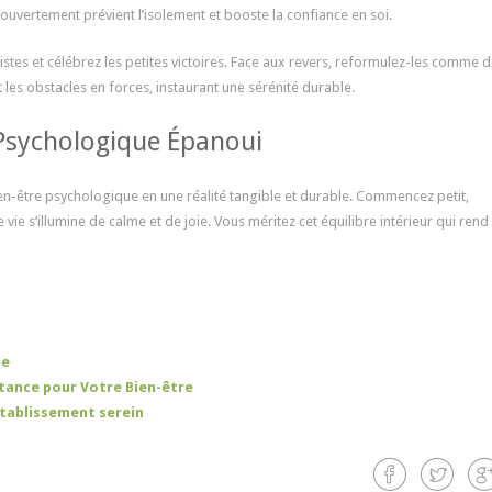
ouvertement prévient l’isolement et booste la confiance en soi.
listes et célébrez les petites victoires. Face aux revers, reformulez-les comme 
les obstacles en forces, instaurant une sérénité durable.
 Psychologique Épanoui
en-être psychologique en une réalité tangible et durable. Commencez petit,
e s’illumine de calme et de joie. Vous méritez cet équilibre intérieur qui rend
ue
tance pour Votre Bien-être
établissement serein